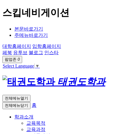
스킵네비게이션
본문바로가기
주메뉴바로가기
대학홈페이지
입학홈페이지
페북
유투브
블로그
인스타
팝업존
0
Select Language
▼
태권도학과
전체메뉴열기
홈
전체메뉴닫기
학과소개
교육목적
교육과정