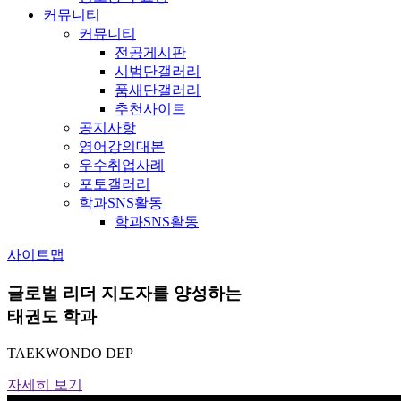
커뮤니티
커뮤니티
전공게시판
시범단갤러리
품새단갤러리
추천사이트
공지사항
영어강의대본
우수취업사례
포토갤러리
학과SNS활동
학과SNS활동
사이트맵
글로벌 리더 지도자를 양성하는
태권도 학과
TAEKWONDO DEP
자세히 보기