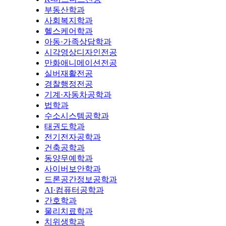
부동산학과
사회복지학과
헬스케어학과
아동·가족상담학과
시각영상디자인전공
만화애니메이션전공
실버재활전공
경찰행정전공
기계·자동차공학과
법학과
수소시스템공학과
태권도학과
전기전자공학과
건축공학과
동양무예학과
사이버보안학과
드론공간정보공학과
AI·컴퓨터공학과
간호학과
물리치료학과
치위생학과