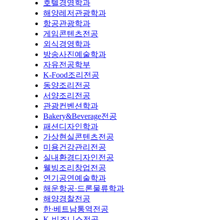
호텔경영학과
해양레저관광학과
항공관광학과
게임콘텐츠전공
외식경영학과
방송사진예술학과
자유전공학부
K-Food조리전공
동양조리전공
서양조리전공
관광컨벤션학과
Bakery&Beverage전공
패션디자인학과
가상현실콘텐츠전공
미용건강관리전공
실내환경디자인전공
웰빙조리창업전공
연기공연예술학과
해운항공·드론물류학과
해양경찰전공
한·베트남통역전공
K-비즈니스전공