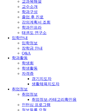
교과목해설
교수소개
학과구성
졸업 후 진로
강의계획서 조회
학과인프라
태권도 연구소
입학안내
입학정보
장학금 안내
Q&A
학과활동
학생회
학생활동
자격증
경기지도자
생활체육지도자
취업정보
취업정보
취업정보-카테고리확인용
인턴십 프로그램
정보등록 요청